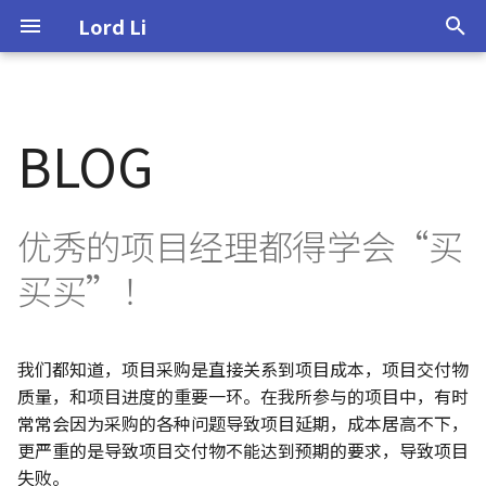
Lord Li
I
n
BLOG
About
0.Introduction
缺乏项目管理经验的痛。。
Python
如何在Mac上安装Python3
R语言的安装
i
t
Personal Portfolio
1.Customer
及时复盘，寻求解决办法
R 语言
如何在CentOS上安装
拟合线性回归
Python3
i
优秀的项目经理都得学会“买
Skills
2.Orientation
碰到类似问题，有哪些解决方
读懂回归结果
a
买买”！
向？
Python 代码规范
Contact me
3.Requirement
l
最后，让我们一起来总结回顾
i
下：
4.Opportunity
我们都知道，项目采购是直接关系到项目成本，项目交付物
z
质量，和项目进度的重要一环。在我所参与的项目中，有时
5.Ingenuity
常常会因为采购的各种问题导致项目延期，成本居高不下，
i
更严重的是导致项目交付物不能达到预期的要求，导致项目
n
6.Crisis
失败。