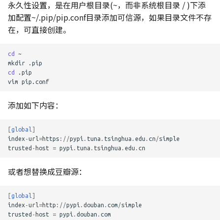
永久性设置，是在用户根目录(~，而非系统根目录 / )下添
加配置~/.pip/pip.conf目录添加可信源，如果目录文件不存
在，可直接创建。
cd
~

mkdir
cd
.pip

vim
添加如下内容：
[
global
]
index
-
url
=
https
:
//
pypi
.
tuna
.
tsinghua
.
edu
.
cn
/
simple
trusted
-
host
=
pypi
.
tuna
.
tsinghua
.
edu
.
cn
或者想替换成豆瓣源：
[
global
]
index
-
url
=
http
:
//
pypi
.
douban
.
com
/
simple
trusted
-
host
=
pypi
.
douban
.
com