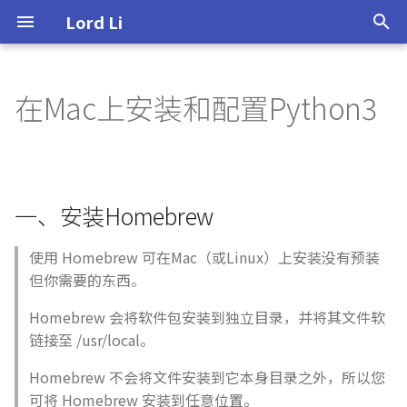
Lord Li
I
n
在Mac上安装和配置Python3
About
0.Introduction
项目执行的优先级
一、安装Homebrew
R语言的安装
i
t
Personal Portfolio
1.Customer
再谈沟通
二、关闭brew执行命令时的
拟合线性回归
自动更新(不然每次启动都会
i
一、安装Homebrew
很慢)
Skills
2.Orientation
应对风险
读懂回归结果
a
三、替换brew源
Contact me
3.Requirement
获得相关方支持
使用 Homebrew 可在Mac（或Linux）上安装没有预装
l
但你需要的东西。
i
四、安装Python 3
4.Opportunity
规划预算和资源
Homebrew 会将软件包安装到独立目录，并将其文件软
z
链接至 /usr/local。
五、修改Mac默认为Python3
5.Ingenuity
规划管理项目进度
i
Homebrew 不会将文件安装到它本身目录之外，所以您
n
六、安装pip3
6.Crisis
质量之殇
可将 Homebrew 安装到任意位置。