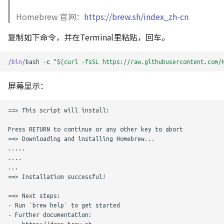
g
七、临时修改国内源
7.Cooperate
范围蔓延
Homebrew 官网：
https://brew.sh/index_zh-cn
s
复制如下命令，并在Terminal里粘贴，回车。
八、永久替换成国内源
8.Commercialization
项目整合管理
e
a
九、安装Spyder IDE环境（需
/
bin
/
bash
-
c
"$(curl -fsSL https://raw.githubusercontent.com/
9.(Summary)
项目采购
要安装很多依赖库）
r
屏幕显示：
裁剪项目工件
c
==> This script will install:

识别风险
h
Press RETURN to continue or any other key to abort

选择项目方法论
==> Downloading and installing Homebrew...

.....

....

知识转移
...

==> Installation successful!

项目结案
==> Next steps:

- Run `brew help` to get started

- Further documentation:
