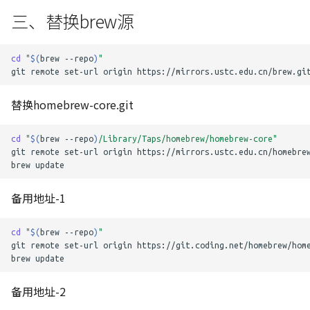
三、替换brew源
cd
"
$(
brew
--repo
)
"
git
remote
set-url
origin
替换homebrew-core.git
cd
"
$(
brew
--repo
)
/Library/Taps/homebrew/homebrew-core"
git
remote
set-url
origin
https://mirrors.ustc.edu.cn/homebrew
brew
备用地址-1
cd
"
$(
brew
--repo
)
"
git
remote
set-url
origin
https://git.coding.net/homebrew/home
brew
备用地址-2