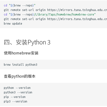
cd
"
$(
brew
--repo
)
"
git
remote
set-url
origin
cd
"
$(
brew
--repo
)
/Library/Taps/homebrew/homebrew-core"
git
remote
set-url
origin
https://mirrors.tuna.tsinghua.edu.cn
brew
四、安装Python 3
使用homebrew安装
brew
install
查看python的版本
python
--version

python3
--version

pip
--version

pip3